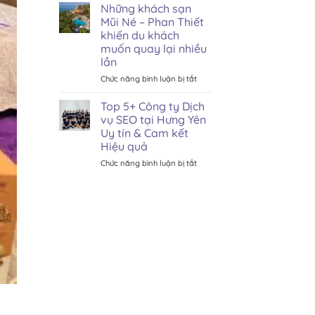
7+
giao
Những khách sạn
địa
dịch
Mũi Né – Phan Thiết
chỉ
và
khiến du khách
trị
những
muốn quay lại nhiều
mụn
lưu
lần
tại
ý
TPHCM
quan
ở
Chức năng bình luận bị tắt
uy
trọng
Những
tín,
khách
Top 5+ Công ty Dịch
hiệu
sạn
vụ SEO tại Hưng Yên
quả
Mũi
Uy tín & Cam kết
cao
Né
Hiệu quả
–
Phan
ở
Chức năng bình luận bị tắt
Thiết
Top
khiến
5+
du
Công
khách
ty
muốn
Dịch
quay
vụ
lại
SEO
nhiều
tại
lần
Hưng
Yên
Uy
tín