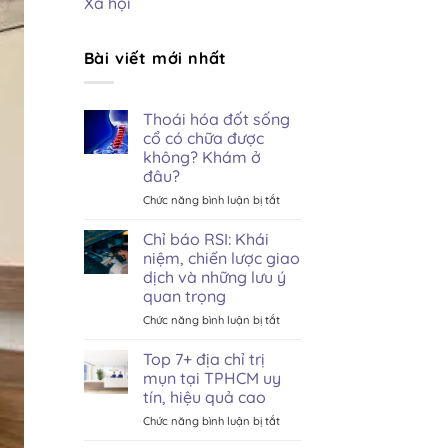
Xã hội
Bài viết mới nhất
Thoái hóa đốt sống
cổ có chữa được
không? Khám ở
đâu?
ở
Chức năng bình luận bị tắt
Thoái
hóa
Chỉ báo RSI: Khái
đốt
niệm, chiến lược giao
sống
dịch và những lưu ý
cổ
quan trọng
có
chữa
ở
Chức năng bình luận bị tắt
được
Chỉ
không?
báo
Top 7+ địa chỉ trị
Khám
RSI:
mụn tại TPHCM uy
ở
Khái
tín, hiệu quả cao
đâu?
niệm,
ở
Chức năng bình luận bị tắt
chiến
Top
lược