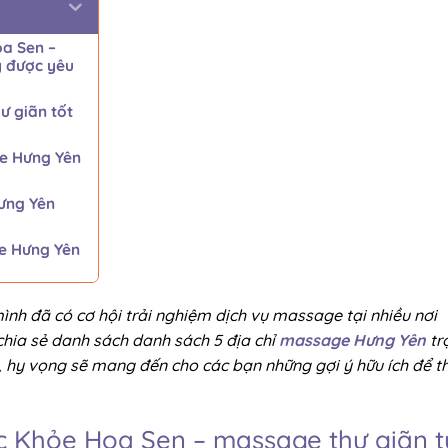
a Sen –
y được yêu
ư giãn tốt
ge Hưng Yên
ưng Yên
e Hưng Yên
nh đã có cơ hội trải nghiệm dịch vụ massage tại nhiều nơi
 chia sẻ danh sách danh sách 5 địa chỉ
massage Hưng Yên
tr
, hy vọng sẽ mang đến cho các bạn những gợi ý hữu ích để t
 Khỏe Hoa Sen – massage thư giãn t