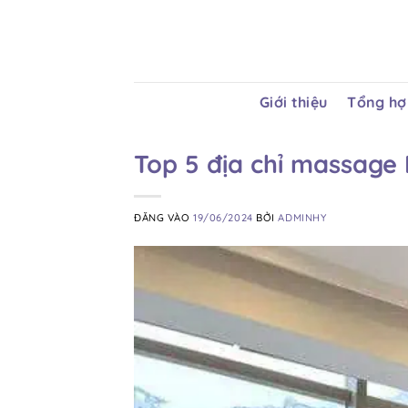
Bỏ
qua
nội
dung
Giới thiệu
Tổng hợp
Top 5 địa chỉ massage 
ĐĂNG VÀO
19/06/2024
BỞI
ADMINHY