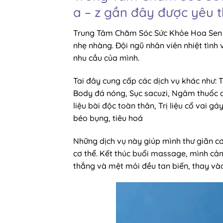
a – z gần đây được yêu 
Trung Tâm Chăm Sóc Sức Khỏe Hoa Sen c
nhẹ nhàng. Đội ngũ nhân viên nhiệt tình
nhu cầu của mình.
Tai đây cung cấp các dịch vụ khác như:
Body đá nóng, Sục sacuzi, Ngâm thuốc d
liệu bài độc toàn thân, Trị liệu cổ vai gáy
béo bụng, tiêu hoá
Những dịch vụ này giúp mình thư giãn c
cơ thể. Kết thúc buổi massage, mình cả
thẳng và mệt mỏi đều tan biến, thay vào