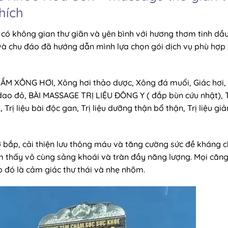
thích
ó không gian thư giãn và yên bình với hương thơm tinh dầ
 và chu đáo đã hướng dẫn mình lựa chọn gói dịch vụ phù hợp 
 TẮM XÔNG HƠI, Xông hơi thảo dược, Xông đá muối, Giác hơi,
ao đỏ, BÀI MASSAGE TRỊ LIỆU ĐÔNG Y ( đắp bùn cứu nhật), T
, Trị liệu bài độc gan, Trị liệu dưỡng thận bổ thận, Trị liệu gi
ơ bắp, cải thiện lưu thông máu và tăng cường sức đề kháng 
m thấy vô cùng sảng khoái và tràn đầy năng lượng. Mọi căn
 đó là cảm giác thư thái và nhẹ nhõm.