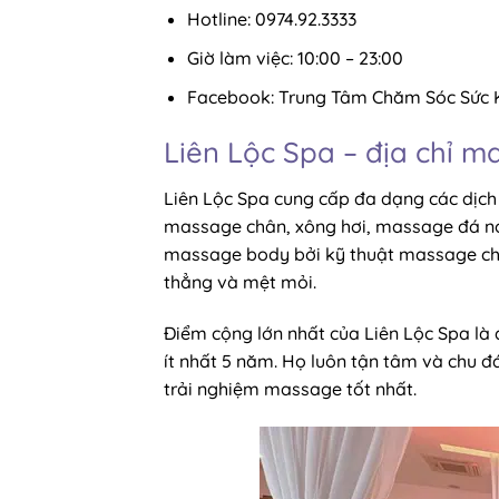
Hotline: 0974.92.3333
Giờ làm việc: 10:00 – 23:00
Facebook: Trung Tâm Chăm Sóc Sức
Liên Lộc Spa – địa chỉ m
Liên Lộc Spa cung cấp đa dạng các dị
massage chân, xông hơi, massage đá nó
massage body bởi kỹ thuật massage chu
thẳng và mệt mỏi.
Điểm cộng lớn nhất của Liên Lộc Spa là
ít nhất 5 năm. Họ luôn tận tâm và chu 
trải nghiệm massage tốt nhất.