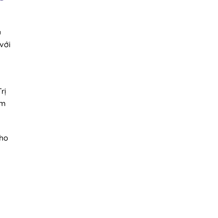
u
với
rị
ảm
cho
g