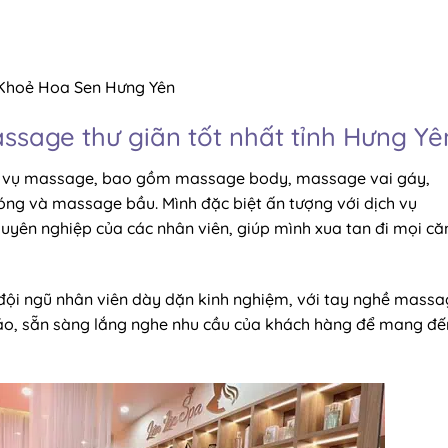
 Khoẻ Hoa Sen Hưng Yên
assage thư giãn tốt nhất tỉnh Hưng Yê
ch vụ massage, bao gồm massage body, massage vai gáy,
ng và massage bầu. Mình đặc biệt ấn tượng với dịch vụ
yên nghiệp của các nhân viên, giúp mình xua tan đi mọi că
 đội ngũ nhân viên dày dặn kinh nghiệm, với tay nghề mass
đáo, sẵn sàng lắng nghe nhu cầu của khách hàng để mang đế