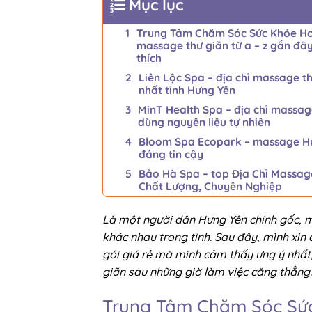
Mục lục
Trung Tâm Chăm Sóc Sức Khỏe Ho
massage thư giãn từ a – z gần đâ
thích
Liên Lộc Spa – địa chỉ massage th
nhất tỉnh Hưng Yên
MinT Health Spa – địa chỉ massa
dùng nguyên liệu tự nhiên
Bloom Spa Ecopark – massage H
đáng tin cậy
Bảo Hà Spa – top Địa Chỉ Massag
Chất Lượng, Chuyên Nghiệp
Là một người dân Hưng Yên chính gốc, mì
khác nhau trong tỉnh. Sau đây, mình xin
gói giá rẻ mà mình cảm thấy ưng ý nhất
giãn sau những giờ làm việc căng thẳng.
Trung Tâm Chăm Sóc Sức