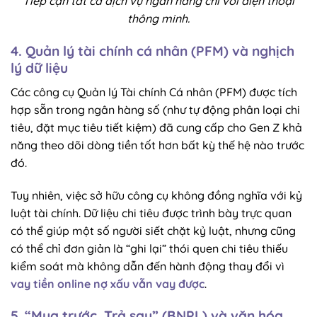
Tiếp cận tất cả dịch vụ ngân hàng chỉ với điện thoại
thông minh.
4. Quản lý tài chính cá nhân (PFM) và nghịch
lý dữ liệu
Các công cụ Quản lý Tài chính Cá nhân (PFM) được tích
hợp sẵn trong ngân hàng số (như tự động phân loại chi
tiêu, đặt mục tiêu tiết kiệm) đã cung cấp cho Gen Z khả
năng theo dõi dòng tiền tốt hơn bất kỳ thế hệ nào trước
đó.
Tuy nhiên, việc sở hữu công cụ không đồng nghĩa với kỷ
luật tài chính. Dữ liệu chi tiêu được trình bày trực quan
có thể giúp một số người siết chặt kỷ luật, nhưng cũng
có thể chỉ đơn giản là “ghi lại” thói quen chi tiêu thiếu
kiểm soát mà không dẫn đến hành động thay đổi vì
vay tiền online nợ xấu vẫn vay được
.
5. “Mua trước, Trả sau” (BNPL) và văn hóa