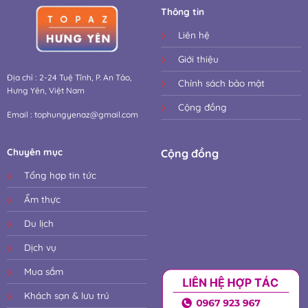
tại
quay
Thông tin
Hưng
lại
Yên
nhiều
Liên hệ
Uy
lần
tín
Giới thiệu
&
Cam
Địa chỉ : 2-24 Tuệ Tĩnh, P. An Tảo,
Chính sách bảo mật
kết
Hưng Yên, Việt Nam
Hiệu
Cộng đồng
quả
Email :
tophungyenaz@gmail.com
Chuyên mục
Cộng đồng
Tổng hợp tin tức
Ẩm thực
Du lịch
Dịch vụ
Mua sắm
Khách sạn & lưu trú