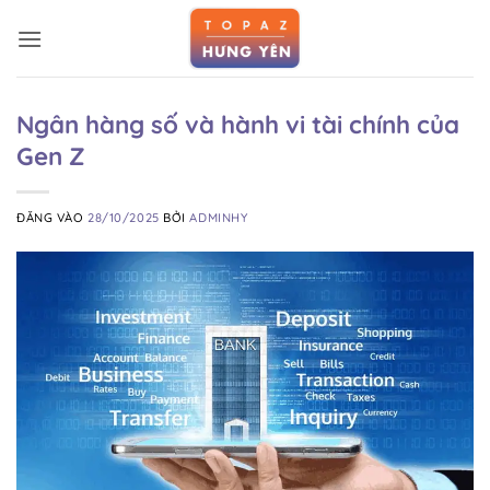
Bỏ
qua
nội
dung
Ngân hàng số và hành vi tài chính của
Gen Z
ĐĂNG VÀO
28/10/2025
BỞI
ADMINHY