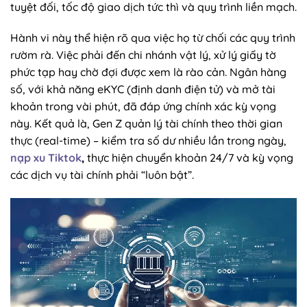
tuyệt đối, tốc độ giao dịch tức thì và quy trình liền mạch.
Hành vi này thể hiện rõ qua việc họ từ chối các quy trình
rườm rà. Việc phải đến chi nhánh vật lý, xử lý giấy tờ
phức tạp hay chờ đợi được xem là rào cản. Ngân hàng
số, với khả năng eKYC (định danh điện tử) và mở tài
khoản trong vài phút, đã đáp ứng chính xác kỳ vọng
này. Kết quả là, Gen Z quản lý tài chính theo thời gian
thực (real-time) – kiểm tra số dư nhiều lần trong ngày,
nạp xu Tiktok
,
thực hiện chuyển khoản 24/7 và kỳ vọng
các dịch vụ tài chính phải “luôn bật”.