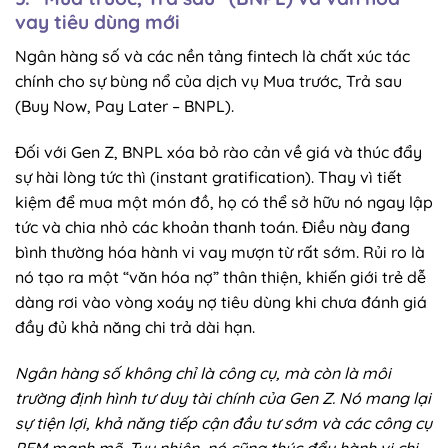
vay tiêu dùng mới
Ngân hàng số và các nền tảng fintech là chất xúc tác
chính cho sự bùng nổ của dịch vụ Mua trước, Trả sau
(Buy Now, Pay Later – BNPL).
Đối với Gen Z, BNPL xóa bỏ rào cản về giá và thúc đẩy
sự hài lòng tức thì (instant gratification). Thay vì tiết
kiệm để mua một món đồ, họ có thể sở hữu nó ngay lập
tức và chia nhỏ các khoản thanh toán. Điều này đang
bình thường hóa hành vi vay mượn từ rất sớm. Rủi ro là
nó tạo ra một “văn hóa nợ” thân thiện, khiến giới trẻ dễ
dàng rơi vào vòng xoáy nợ tiêu dùng khi chưa đánh giá
đầy đủ khả năng chi trả dài hạn.
Ngân hàng số không chỉ là công cụ, mà còn là môi
trường định hình tư duy tài chính của Gen Z. Nó mang lại
sự tiện lợi, khả năng tiếp cận đầu tư sớm và các công cụ
PFM mạnh mẽ. Tuy nhiên, nó cũng thúc đẩy hành vi chi